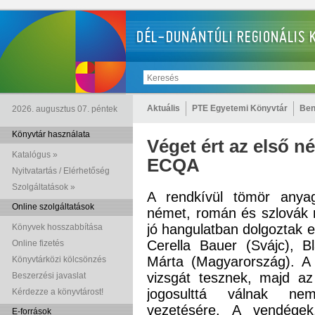
Aktuális
PTE Egyetemi Könyvtár
Ben
2026. augusztus 07. péntek
Könyvtár használata
Véget ért az első 
Katalógus »
ECQA
Nyitvatartás / Elérhetőség
Szolgáltatások »
A rendkívül tömör anya
Online szolgáltatások
német, román és szlovák r
jó hangulatban dolgoztak e
Könyvek hosszabbítása
Cerella Bauer (Svájc), B
Online fizetés
Márta (Magyarország). A 
Könyvtárközi kölcsönzés
vizsgát tesznek, majd az
Beszerzési javaslat
jogosulttá válnak nemz
Kérdezze a könyvtárost!
vezetésére. A vendégek
E-források