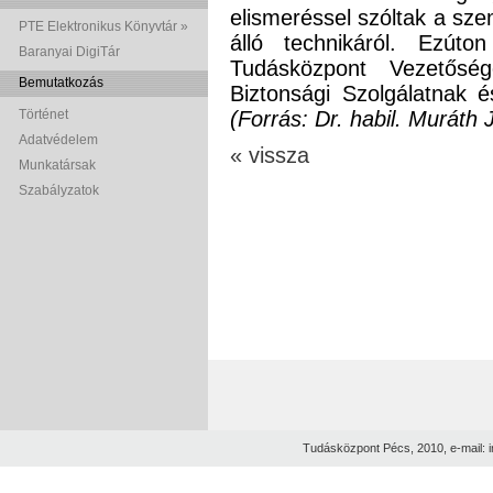
elismeréssel szóltak a sze
PTE Elektronikus Könyvtár »
álló technikáról. Ezút
Baranyai DigiTár
Tudásközpont Vezetőség
Bemutatkozás
Biztonsági Szolgálatnak 
Történet
(Forrás: Dr. habil. Muráth
Adatvédelem
« vissza
Munkatársak
Szabályzatok
Tudásközpont Pécs, 2010, e-mail: