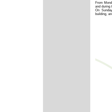
From Monday
and during 
On Sundays
building, a