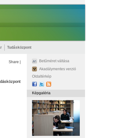
r
Tudásközpont
Betűméret váltása
Share
|
Akadálymentes verzió
Oldaltérkép
udásközpont
Képgaléria