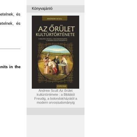
Könyvajánló
etelnek, és
etelnek, és
nits in the
Andrew Scull: Az őrület
kultúrtörténete : a Bibliától
Freudig, a bolondokházától a
modern orvostudományig