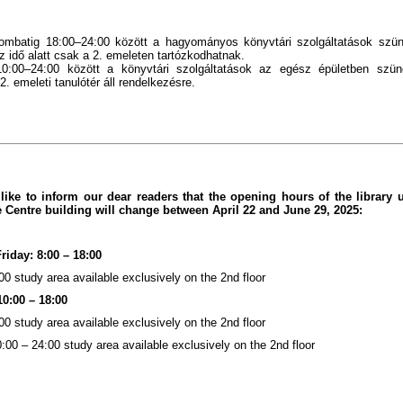
zombatig 18:00–24:00 között a hagyományos könyvtári szolgáltatások szün
z idő alatt csak a 2. emeleten tartózkodhatnak.
0:00–24:00 között a könyvtári szolgáltatások az egész épületben szün
2. emeleti tanulótér áll rendelkezésre.
ike to inform our dear readers that the opening hours of the library u
Centre building will change between April 22 and June 29, 2025:
riday: 8:00 – 18:00
00 study area available exclusively on the 2nd floor
10:00 – 18:00
00 study area available exclusively on the 2nd floor
:00 – 24:00 study area available exclusively on the 2nd floor