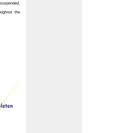
e suspended,
oughout the