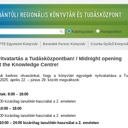
Katalógusban
Honlapunkon
PTE Egyetemi Könyvtár
Benedek Ferenc Könyvtár
Csorba Győző Könyvtá
nyitvatartás a Tudásközpontban! / Midnight opening
t the Knowledge Centre!
juk kedves olvasóinkat, hogy a könyvtári egységek nyitvatartása a T
2025. április 22. – június 29. között megváltozik:
ntek: 8:00 – 18:00
00 kizárólag tanulótér-használat a 2. emeleten
0:00 – 18:00
00 kizárólag tanulótér-használat a 2. emeleten
10:00 – 24:00 kizárólag
tanulótér-használat
a 2. emeleten