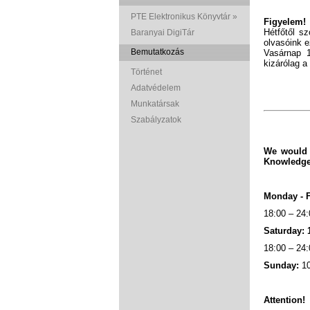
PTE Elektronikus Könyvtár »
Figyelem!
Hétfőtől s
Baranyai DigiTár
olvasóink e
Bemutatkozás
Vasárnap 1
kizárólag a 
Történet
Adatvédelem
Munkatársak
Szabályzatok
We would l
Knowledge 
Monday - F
18:00 – 24:
Saturday: 
18:00 – 24:
Sunday:
10
Attention!