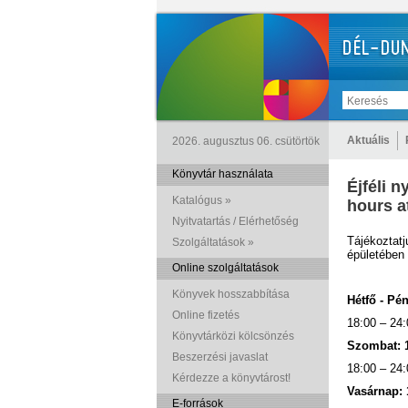
Aktuális
2026. augusztus 06. csütörtök
Könyvtár használata
Éjféli 
Katalógus »
hours a
Nyitvatartás / Elérhetőség
Tájékoztat
Szolgáltatások »
épületében 
Online szolgáltatások
Könyvek hosszabbítása
Hétfő - Pé
Online fizetés
18:00 – 24:
Könyvtárközi kölcsönzés
Szombat: 1
Beszerzési javaslat
18:00 – 24:
Kérdezze a könyvtárost!
Vasárnap: 
E-források