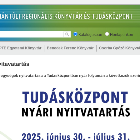
Katalógusban
Honlapunkon
PTE Egyetemi Könyvtár
Benedek Ferenc Könyvtár
Csorba Győző Könyvtá
yitavatartás
 egységek nyitvatartása a Tudásközpontban nyár folyamán a következők szerin