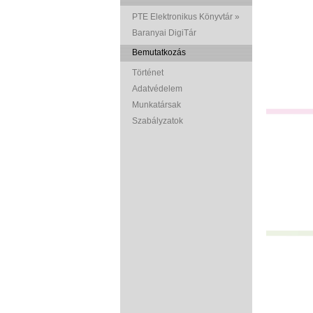
PTE Elektronikus Könyvtár »
Baranyai DigiTár
Bemutatkozás
Történet
Adatvédelem
Munkatársak
Szabályzatok