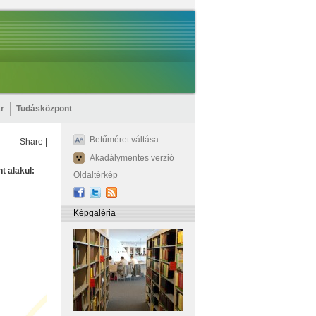
r
Tudásközpont
Betűméret váltása
Share
|
Akadálymentes verzió
t alakul:
Oldaltérkép
Képgaléria