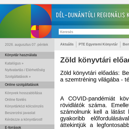
Aktuális
PTE Egyetemi Könyvtár
Ben
2026. augusztus 07. péntek
Könyvtár használata
Zöld könyvtári elő
Katalógus »
Nyitvatartás / Elérhetőség
Zöld könyvtári előadás: Bev
Szolgáltatások »
a szemtréning világába - t
Online szolgáltatások
Könyvek hosszabbítása
A COVID-pandémiát köve
Online fizetés
rövidlátók száma. Emell
Könyvtárközi kölcsönzés
számolnunk kell a látást
Beszerzési javaslat
gyakoribb előfordulásáv
Kérdezze a könyvtárost!
áttekintjük a legfontosa
E-források