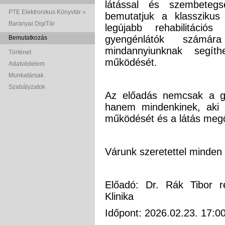
látással és szembetegs
PTE Elektronikus Könyvtár »
bemutatjuk a klasszikus 
Baranyai DigiTár
legújabb rehabilitáci
gyengénlátók számár
Bemutatkozás
mindannyiunknak segít
Történet
működését.
Adatvédelem
Munkatársak
Szabályzatok
Az előadás nemcsak a g
hanem mindenkinek, aki
működését és a látás meg
Várunk szeretettel minden
Előadó: Dr. Rák Tibor 
Klinika
Időpont: 2026.02.23. 17:0