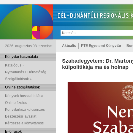
Aktuális
PTE Egyetemi Könyvtár
Ben
2026. augusztus 08. szombat
Könyvtár használata
Szabadegyetem: Dr. Marton
Katalógus »
külpolitikája ma és holnap
Nyitvatartás / Elérhetőség
Szolgáltatások »
Online szolgáltatások
Könyvek hosszabbítása
Online fizetés
Könyvtárközi kölcsönzés
Beszerzési javaslat
Kérdezze a könyvtárost!
E-források