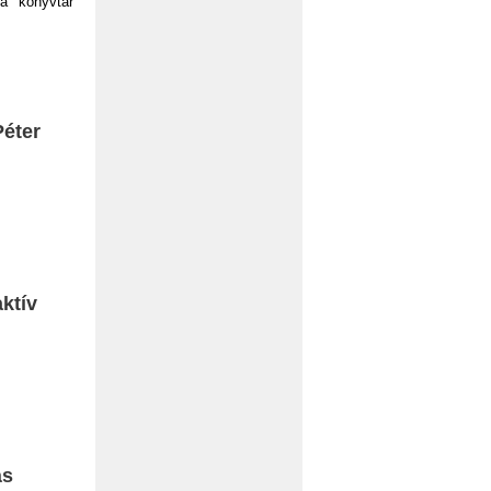
 a könyvtár
Péter
aktív
ás