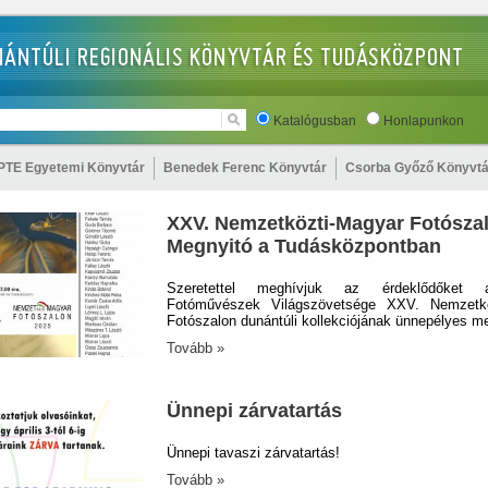
Katalógusban
Honlapunkon
PTE Egyetemi Könyvtár
Benedek Ferenc Könyvtár
Csorba Győző Könyvtá
XXV. Nemzetközti-Magyar Fotósza
Megnyitó a Tudásközpontban
Szeretettel meghívjuk az érdeklődőket
Fotóművészek Világszövetsége XXV. Nemzetkö
Fotószalon dunántúli kollekciójának ünnepélyes me
Tovább »
Ünnepi zárvatartás
Ünnepi tavaszi zárvatartás!
Tovább »