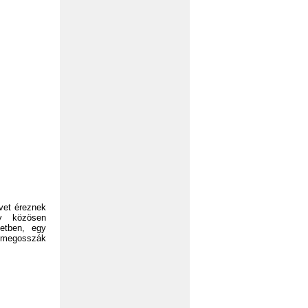
vet éreznek
y közösen
etben, egy
megosszák