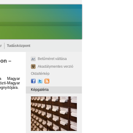
r
Tudásközpont
Betűméret váltása
lon –
Akadálymentes verzió
Oldaltérkép
 a Magyar
zti-Magyar
gnyitójára.
Képgaléria