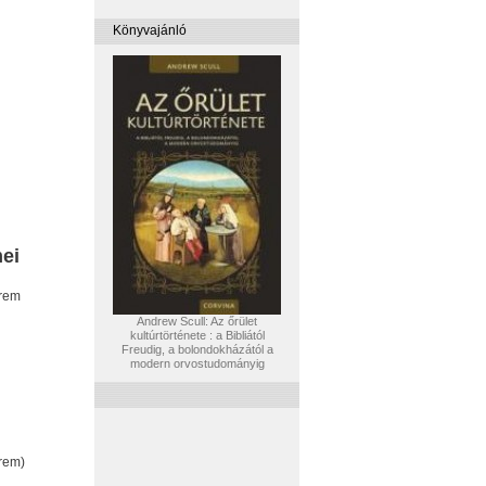
Könyvajánló
mei
erem
Andrew Scull: Az őrület
kultúrtörténete : a Bibliától
Freudig, a bolondokházától a
modern orvostudományig
rem)