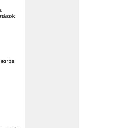
a
atások
Csorba