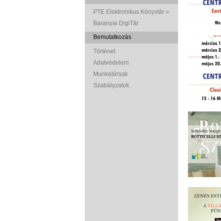
PTE Elektronikus Könyvtár »
Baranyai DigiTár
Bemutatkozás
Történet
Adatvédelem
Munkatársak
Szabályzatok