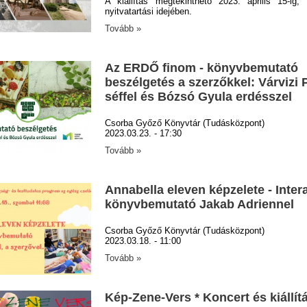
A kiállítás megtekinthető 2023. április 15-ig,
nyitvatartási idejében.
Tovább »
Az ERDŐ finom - könyvbemutató
beszélgetés a szerzőkkel: Várvizi 
séffel és Bózsó Gyula erdésszel
Csorba Győző Könyvtár (Tudásközpont)
2023.03.23. - 17:30
Tovább »
Annabella eleven képzelete - Inter
könyvbemutató Jakab Adriennel
Csorba Győző Könyvtár (Tudásközpont)
2023.03.18. - 11:00
Tovább »
Kép-Zene-Vers * Koncert és kiállít