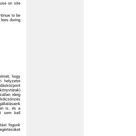
 use on site
ntinue to be
 fees during
yelmét, hogy
 helyzetre
dásközpont
kkönyvtárak)
atlan ideig
 kölcsönzés
gáltatásaink
an is, és a
tt sem kell
tást fogunk
egértésüket