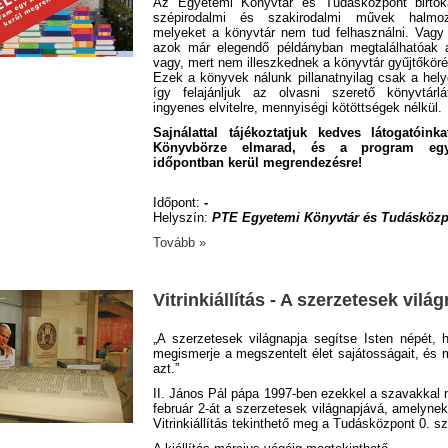
Az Egyetemi Könyvtár és Tudásközpont birtok
szépirodalmi és szakirodalmi művek halmoz
melyeket a könyvtár nem tud felhasználni. Vagy 
azok már elegendő példányban megtalálhatóak 
vagy, mert nem illeszkednek a könyvtár gyűjtőköré
Ezek a könyvek nálunk pillanatnyilag csak a helye
így felajánljuk az olvasni szerető könyvtárlá
ingyenes elvitelre, mennyiségi kötöttségek nélkül.
Sajnálattal tájékoztatjuk kedves látogatóink
Könyvbörze elmarad, és a program eg
időpontban kerül megrendezésre!
Időpont:
-
Helyszín:
PTE Egyetemi Könyvtár és Tudásköz
Tovább »
Vitrinkiállítás - A szerzetesek vilá
„A szerzetesek világnapja segítse Isten népét, 
megismerje a megszentelt élet sajátosságait, és 
azt.”
II. János Pál pápa 1997-ben ezekkel a szavakkal n
február 2-át a szerzetesek világnapjává, amelyne
Vitrinkiállítás tekinthető meg a Tudásközpont 0. sz