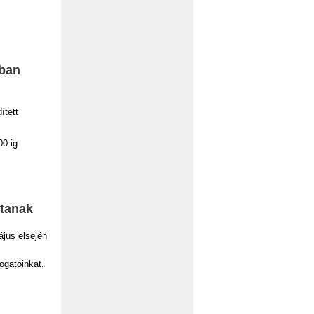
tban
ített
00-ig
rtanak
ájus elsején
togatóinkat.