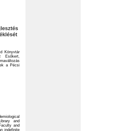
jlesztés
éklését
d Könyvtár
z Esőkert,
maváltozás
tek a Pécsi
demiological
ibrary and
Faculty and
n indefinite