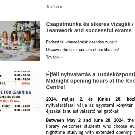
Tovább »
Csapatmunka és sikeres vizsgák /
Teamwork and successful exams
Fedezd fel könyvtáraink csendes zugait!
Discover the quiet corners of our libraries!
Tovább »
Éjféli nyitvatartás a Tudásközpont
Midnight opening hours at the Kn
Centre!
2024. május 2
. és június 28.
köz
nyitvatartással
várja az egyetemi könyvtár 
éjszakai tanulást választó hallgatókat.
Between
May 2 and
June
28, 2024
,
the
library
welcomes
students
who
choose
ev
nighttime
studying
with
extended
opening