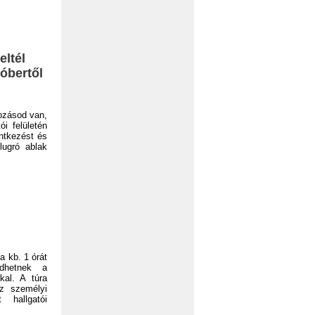
eltél
tóbertől
ozásod van,
i felületén
entkezést és
lugró ablak
a kb. 1 órát
edhetnek a
kal. A túra
ez személyi
 hallgatói