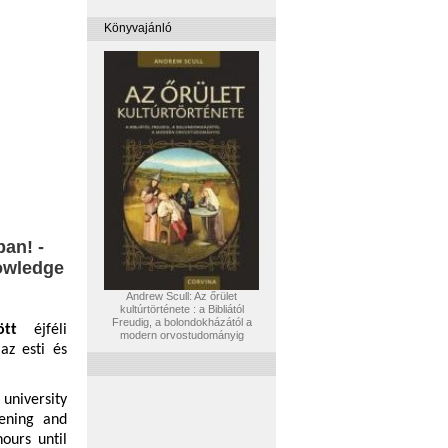
Könyvajánló
ban! -
owledge
Andrew Scull: Az őrület
kultúrtörténete : a Bibliától
Freudig, a bolondokházától a
ött
éjféli
modern orvostudományig
az esti és
university
ening
and
hours
until