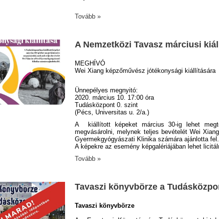
Tovább »
A Nemzetközi Tavasz márciusi kiál
MEGHÍVÓ
Wei Xiang képzőművész jótékonysági kiállítására
Ünnepélyes megnyitó:
2020. március 10. 17:00 óra
Tudásközpont 0. szint
(Pécs, Universitas u. 2/a.)
A kiállított képeket március 30-ig lehet megt
megvásárolni, melynek teljes bevételét Wei Xiang
Gyermekgyógyászati Klinika számára ajánlotta fel.
A képekre az esemény képgalériájában lehet licitál
Tovább »
Tavaszi könyvbörze a Tudásközpo
Tavaszi könyvbörze