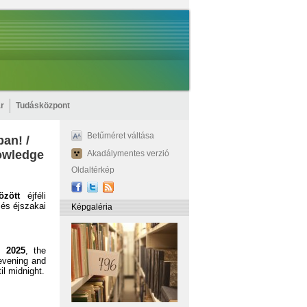
r
Tudásközpont
Betűméret váltása
ban! /
owledge
Akadálymentes verzió
Oldaltérkép
zött
éjféli
 és éjszakai
Képgaléria
, 2025
, the
evening and
il midnight.