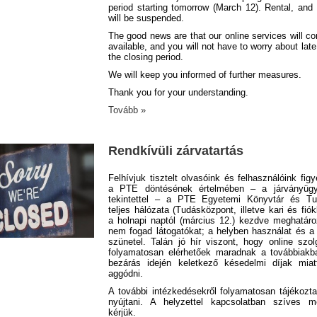
period starting tomorrow (March 12). Rental, and
will be suspended.
The good news are that our online services will co
available, and you will not have to worry about late
the closing period.
We will keep you informed of further measures.
Thank you for your understanding.
Tovább »
Rendkívüli zárvatartás
Felhívjuk tisztelt olvasóink és felhasználóink fig
a PTE döntésének értelmében – a járványügyi
tekintettel – a PTE Egyetemi Könyvtár és Tu
teljes hálózata (Tudásközpont, illetve kari és fió
a holnapi naptól (március 12.) kezdve meghatároz
nem fogad látogatókat; a helyben használat és a
szünetel. Talán jó hír viszont, hogy online szol
folyamatosan elérhetőek maradnak a továbbiakb
bezárás idején keletkező késedelmi díjak mia
aggódni.
A további intézkedésekről folyamatosan tájékozta
nyújtani. A helyzettel kapcsolatban szíves m
kérjük.