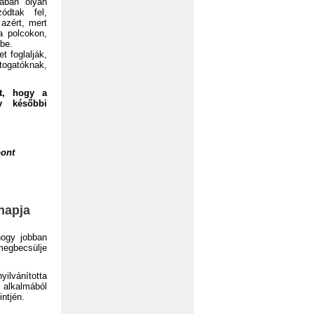
ában olyan
ódtak fel,
azért, mert
a polcokon,
be.
t foglalják,
togatóknak,
at, hogy a
y későbbi
pont
gnapja
hogy jobban
megbecsülje
yilvánította
k alkalmából
intjén.