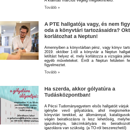
A kiállítás március végéig megtekinthető.
Tovább »
A PTE hallgatója vagy, és nem figy
oda a könyvtári tartozásaidra? Ok
korlátozhat a Neptun!
Amennyiben a könyvtárban pénz, vagy könyv tart
2019. október 1-től a könyvtár a Neptun hallgató
letiltást helyez el, mely korlátozza a vizsgára jel
egyéb műveleteket. Erről a Neptun felületen fe
figyelmeztet.
Tovább »
Ha szerda, akkor gólyatúra a
Tudásközpontban!
A Pécsi Tudományegyetem elsős hallgatóit várjuk 
igénybe vevő gólyatúrára, ahol megismerk
könyvtári terekkel, az állománnyal, katalógusok
végén beiratkozásra is lesz lehetőség, melyh
igazolványra, lakcímkártyára és beiratkozott
igazolásra van szükség. (a TO-ról beszerezhető)