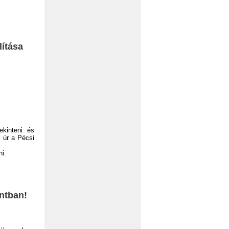
lítása
ekinteni és
 úr a Pécsi
ni.
ntban!