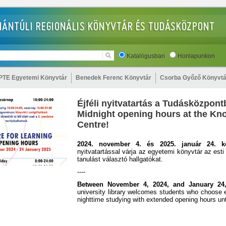
Katalógusban
Honlapunkon
PTE Egyetemi Könyvtár
Benedek Ferenc Könyvtár
Csorba Győző Könyvtá
Éjféli nyitvatartás a Tudásközpont
Midnight opening hours at the Kn
Centre!
2024. november 4. és 2025. január 24. kö
nyitvatartással várja az egyetemi könyvtár az esti
tanulást választó hallgatókat.
----
Between November 4, 2024, and January 24
university library welcomes students who choose 
nighttime studying with extended opening hours unt