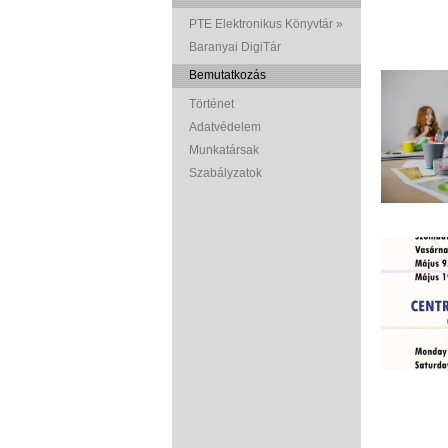
PTE Elektronikus Könyvtár »
Baranyai DigiTár
Bemutatkozás
Történet
Adatvédelem
Munkatársak
Szabályzatok