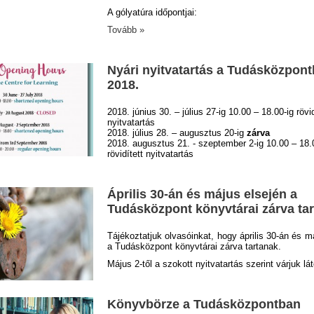
A gólyatúra időpontjai:
Tovább »
Nyári nyitvatartás a Tudásközpon
2018.
2018. június 30. – július 27-ig 10.00 – 18.00-ig rövid
nyitvatartás
2018. július 28. – augusztus 20-ig
zárva
2018. augusztus 21. - szeptember 2-ig 10.00 – 18.
rövidített nyitvatartás
Április 30-án és május elsején a
Tudásközpont könyvtárai zárva ta
Tájékoztatjuk olvasóinkat, hogy április 30-án és m
a Tudásközpont könyvtárai zárva tartanak.
Május 2-től a szokott nyitvatartás szerint várjuk lá
Könyvbörze a Tudásközpontban