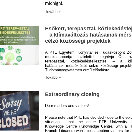
midnight
.
Tovább »
Esőkert, terepasztal, közlekedésfe
– a klímaváltozás hatásainak mérs
célzó közösségi projektek
A PTE Egyetemi Könyvtár és Tudásközpont Zöl
munkacsoportja tisztelettel meghívja Önt a
terepasztal, közlekedésfejlesztés – a klí
hatásainak mérséklését célzó közösségi projek
Tudományegyetemen című előadásra.
Tovább »
Extraordinary closing
Dear readers and visitors!
Please note that PTE has decided - due to the epi
situation - that the entire PTE University L
Knowledge Centre (Knowledge Centre, with all 
Branch Libraries) won’t be accepting visitors for a