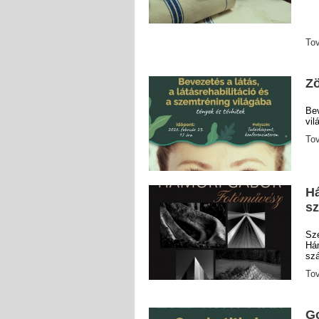
To
Zö
Be
vil
To
Há
sz
Sz
H
szá
To
Go