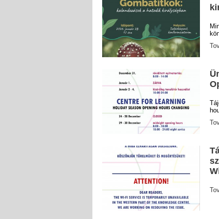
ki
Mi
kön
To
Ün
O
Táj
ho
To
Tá
sz
Wi
To