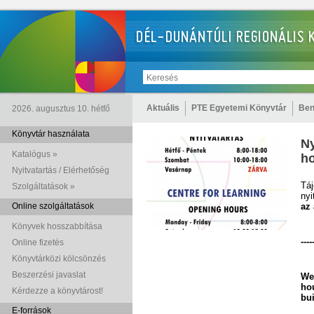
Aktuális
PTE Egyetemi Könyvtár
Ben
2026. augusztus 10. hétfő
Könyvtár használata
Ny
Katalógus »
ho
Nyitvatartás / Elérhetőség
Táj
Szolgáltatások »
nyi
Online szolgáltatások
az 
Könyvek hosszabbítása
----
Online fizetés
Könyvtárközi kölcsönzés
Beszerzési javaslat
We
ho
Kérdezze a könyvtárost!
bui
E-források