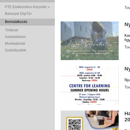
PTE Elektronikus Könyvtár »
To
Baranyai DigiTár
Bemutatkozás
Ny
Történet
Ke
Adatvédelem
fig
Munkatársak
To
Szabályzatok
Ny
Nyá
To
Ha
2