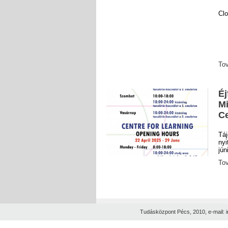
Clo
To
Éj
Mi
Ce
Táj
nyi
jún
To
Tudásközpont Pécs, 2010, e-mail: