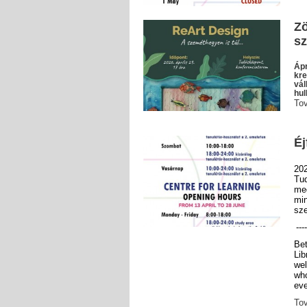
Zö
sz
Ápr
kre
vál
hul
To
Éj
20
Tu
me
mi
sze
----
Be
Lib
wel
who
eve
To