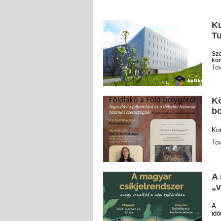
Ku
T
Sze
kön
To
Kö
bo
Kö
To
A 
„v
A 
idő