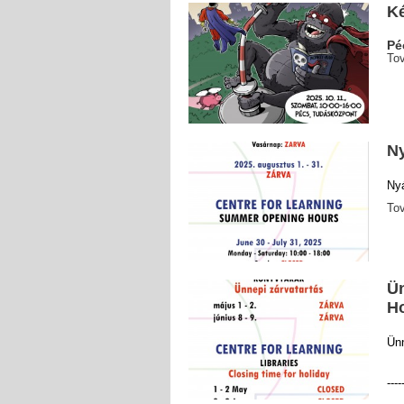
K
Pé
To
Ny
Nyá
To
Ün
Ho
Ünn
----