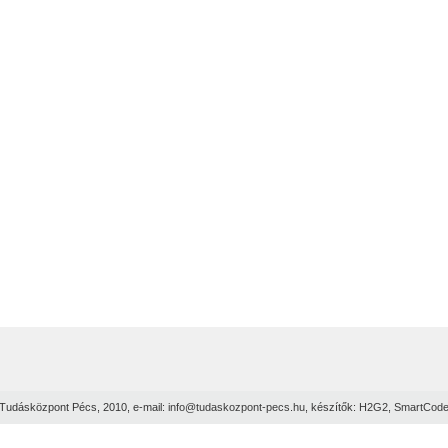
Tudásközpont Pécs, 2010, e-mail:
info@tudaskozpont-pecs.hu
, készítők:
H2G2
,
SmartCod