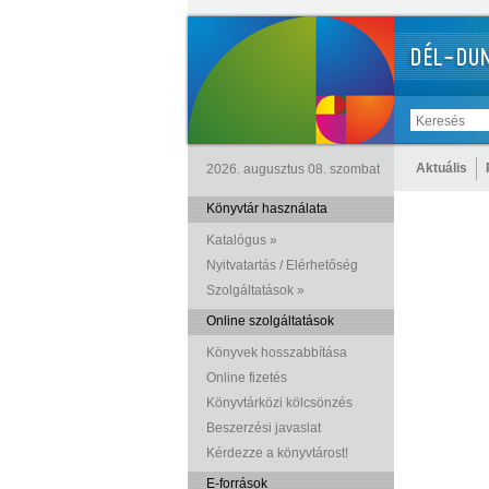
Aktuális
2026. augusztus 08. szombat
Könyvtár használata
Katalógus »
Nyitvatartás / Elérhetőség
Szolgáltatások »
Online szolgáltatások
Könyvek hosszabbítása
Online fizetés
Könyvtárközi kölcsönzés
Beszerzési javaslat
Kérdezze a könyvtárost!
E-források