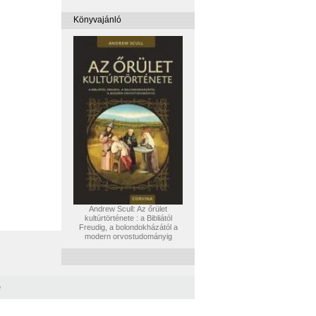
Könyvajánló
Andrew Scull: Az őrület
kultúrtörténete : a Bibliától
Freudig, a bolondokházától a
modern orvostudományig
e