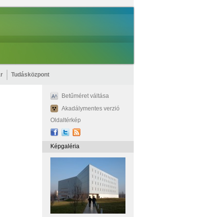
r
Tudásközpont
Betűméret váltása
Akadálymentes verzió
Oldaltérkép
Képgaléria