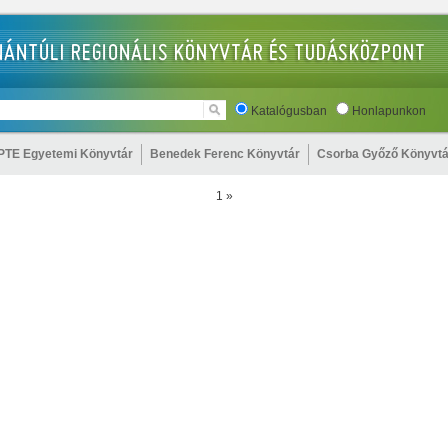
Katalógusban
Honlapunkon
PTE Egyetemi Könyvtár
Benedek Ferenc Könyvtár
Csorba Győző Könyvtá
1
»