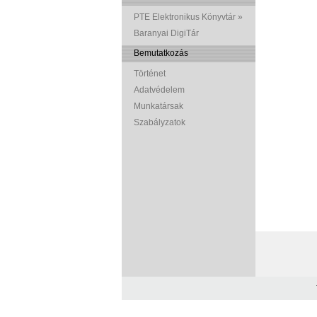
PTE Elektronikus Könyvtár »
Baranyai DigiTár
Bemutatkozás
Történet
Adatvédelem
Munkatársak
Szabályzatok