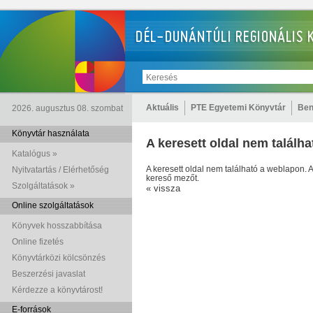
Aktuális
PTE Egyetemi Könyvtár
Ben
2026. augusztus 08. szombat
Könyvtár használata
A keresett oldal nem találha
Katalógus »
A keresett oldal nem található a weblapon.
Nyitvatartás / Elérhetőség
kereső mezőt.
Szolgáltatások »
« vissza
Online szolgáltatások
Könyvek hosszabbítása
Online fizetés
Könyvtárközi kölcsönzés
Beszerzési javaslat
Kérdezze a könyvtárost!
E-források