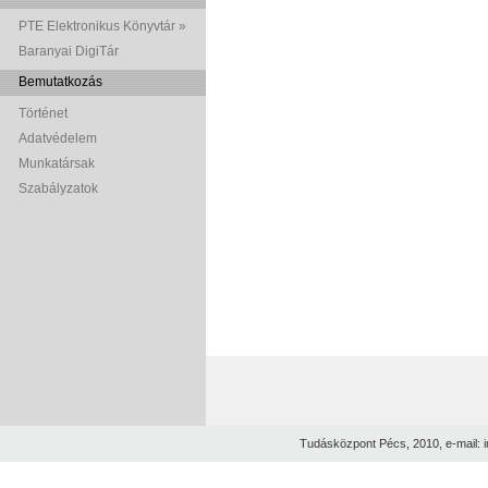
PTE Elektronikus Könyvtár »
Baranyai DigiTár
Bemutatkozás
Történet
Adatvédelem
Munkatársak
Szabályzatok
Tudásközpont Pécs, 2010, e-mail: