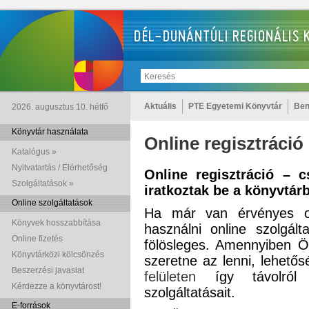
Aktuális
PTE Egyetemi Könyvtár
Ben
2026. augusztus 10. hétfő
Könyvtár használata
Online regisztráció
Katalógus »
Nyitvatartás / Elérhetőség
Online regisztráció –
Szolgáltatások »
iratkoztak be a könyvtár
Online szolgáltatások
Ha már van érvényes ol
Könyvek hosszabbítása
használni online szolgált
Online fizetés
fölösleges. Amennyiben 
Könyvtárközi kölcsönzés
szeretne az lenni, lehetős
Beszerzési javaslat
felületen
így távolról 
Kérdezze a könyvtárost!
szolgáltatásait.
E-források