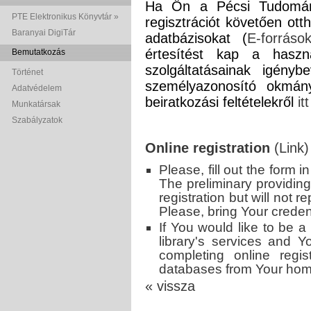
Ha Ön a Pécsi Tudomány
PTE Elektronikus Könyvtár »
regisztrációt követően otth
Baranyai DigiTár
adatbázisokat (
E-forráso
értesítést kap a haszn
Bemutatkozás
szolgáltatásainak igényb
Történet
személyazonosító okmány
Adatvédelem
beiratkozási feltételekről
it
Munkatársak
Szabályzatok
Online registration
(Link)
Please, fill out the form 
The preliminary providing
registration but will not r
Please, bring Your credent
If You would like to be 
library's services and Y
completing online regi
databases from Your hom
« vissza