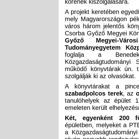
körének kiszolgálására.
A projekt keretében egyedü
mely Magyarországon példa
város három jelentős köny
Csorba Győző Megyei Köny
Győző Megyei-Váro
Tudományegyetem Közp
foglalja a Bened
Közgazdaságtudományi S
működő könyvtárak ún. tel
szolgálják ki az olvasókat.
A könyvtárakat a pinc
szabadpolcos terek
, az
tanulóhelyek az épület 1-
emeleten került elhelyezé
Két, egyenként 200 
épületben, melyeket a PTE
a Közgazdaságtudományi 