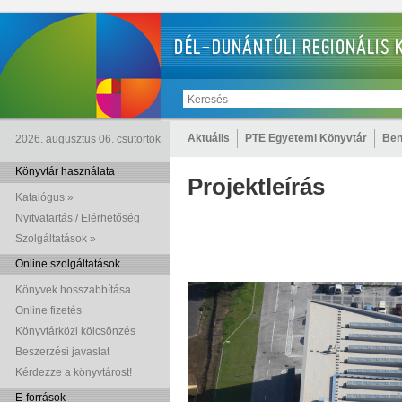
Aktuális
PTE Egyetemi Könyvtár
Ben
2026. augusztus 06. csütörtök
Könyvtár használata
Projektleírás
Katalógus »
Nyitvatartás / Elérhetőség
Szolgáltatások »
Online szolgáltatások
Könyvek hosszabbítása
Online fizetés
Könyvtárközi kölcsönzés
Beszerzési javaslat
Kérdezze a könyvtárost!
E-források