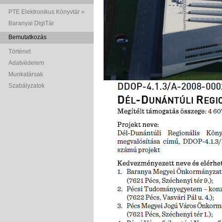
PTE Elektronikus Könyvtár »
Baranyai DigiTár
Bemutatkozás
Történet
Adatvédelem
Munkatársak
Szabályzatok