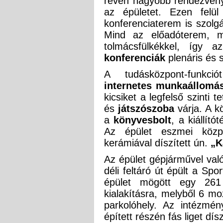
révén nagyobb rendezvény
az épületet. Ezen fel
konferenciaterem is szolgá
Mind az előadóterem, m
tolmácsfülkékkel, így 
konferenciák
plenáris és 
A tudásközpont-funk
internetes munkaállom
kicsiket a legfelső szinti
és
játszószoba
várja. A k
a
könyvesbolt
, a kiállító
Az épület eszmei közpo
kerámiával díszített ún.
„K
Az épület gépjárművel val
déli feltáró út épült a Sp
épület mögött egy 261 
kialakításra, melyből 6 mo
parkolóhely. Az intézmén
épített részén fás liget dís