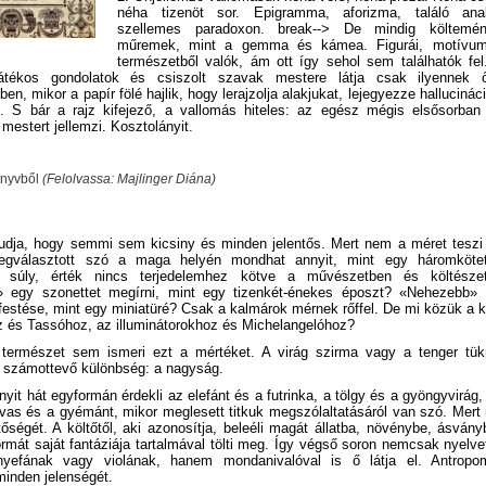
néha tizenöt sor. Epigramma, aforizma, találó ana
szellemes paradoxon. break--> De mindig költemén
műremek, mint a gemma és kámea. Figurái, motívuma
természetből valók, ám ott így sehol sem találhatók fel
átékos gondolatok és csiszolt szavak mestere látja csak ilyennek ő
en, mikor a papír fölé hajlik, hogy lerajzolja alakjukat, lejegyezze hallucináci
. S bár a rajz kifejező, a vallomás hiteles: az egész mégis elsősorban 
mestert jellemzi. Kosztolányit.
önyvből
(Felolvassa: Majlinger Diána)
 tudja, hogy semmi sem kicsiny és minden jelentős. Mert nem a méret teszi 
egválasztott szó a maga helyén mondhat annyit, mint egy háromkötet
, súly, érték nincs terjedelemhez kötve a művészetben és költésze
 egy szonettet megírni, mint egy tizenkét-énekes époszt? «Nehezebb» 
festése, mint egy miniatüré? Csak a kalmárok mérnek rőffel. De mi közük a 
z és Tassóhoz, az illuminátorokhoz és Michelangelóhoz?
ermészet sem ismeri ezt a mértéket. A virág szirma vagy a tenger tük
 számottevő különbség: a nagyság.
nyit hát egyformán érdekli az elefánt és a futrinka, a tölgy és a gyöngyvirág,
a vas és a gyémánt, mikor meglesett titkuk megszólaltatásáról van szó. Mert
tőségét. A költőtől, aki azonosítja, beleéli magát állatba, növénybe, ásvány
formát saját fantáziája tartalmával tölti meg. Így végső soron nemcsak nyelv
yefának vagy violának, hanem mondanivalóval is ő látja el. Antropom
minden jelenségét.