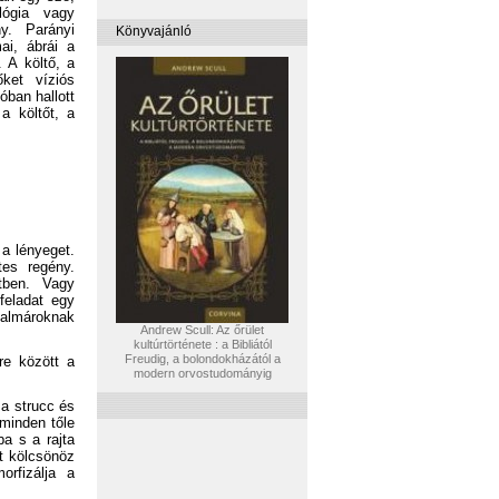
lógia vagy
y. Parányi
Könyvajánló
i, ábrái a
. A költő, a
ket víziós
óban hallott
a költőt, a
a lényeget.
es regény.
tben. Vagy
feladat egy
kalmároknak
Andrew Scull: Az őrület
kultúrtörténete : a Bibliától
Freudig, a bolondokházától a
re között a
modern orvostudományig
 a strucc és
 minden tőle
ba s a rajta
et kölcsönöz
orfizálja a