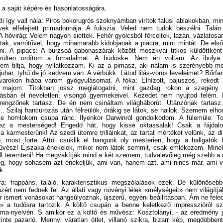
, a saját képére és hasonlatosságára.
li így vall nála: Piros bokorugrós szoknyámban virítok falusi ablakokban, mint
ek elfelejtett primadonnája. A fukszia: Veled nem tudok beszélni. Talán
A hóvirág: Velem nagyon siettek. Fehér gyolcsból férceltek, lazán, vázlatos
tak, varrótűvel, hogy mihamarabb kidobjanak a piacra, mint mintát. De első
mi. A pipacs: A burzsoá gabonaszárak között moszkvai titkos küldöttként
őrülten ordítom a forradalmat. A büdöske: Nem én voltam. Az ibolya:
em tiltja, hogy nyilatkozzam. Ki az a pimasz, aki nálam is szerényebb me
r-juhar, tyhű de jó kedvem van. A vérbükk: Látod lilás-vörös leveleimet? Bőrf
varokon hiába várom gyógyulásomat. A fóka: Elhízott, bajuszos, rekedt
 majom: Titokban jössz meglátogatni, mint gazdag rokon a szegény r
ásban él neveletlen, visongó gyermekeivel. Kezedet nem nyujtod felém
engzőnek tartasz. De én nem csináltam világháborút. Utánzónak tartasz
... Szilaj hancurozás után félreülök, órákig se látok, se hallok. Szemem elh
te homlokom csupa ránc. Ilyenkor Darwinról gondolkodom. A fülemüle: To
ez a mesterséged! Engedd hát, hogy kissé oktassalak! Csak a fájdal
 karmesterünk! Az szedi ütemre trilláinkat, az tartat mértéket velünk, az di
, most forte. Attól csuklik el hangunk oly mesterien, hogy a hallgatók fö
vész! Éjszaka énekelek, mikor nem látok semmit, csak emlékezem. Minek 
ell teremteni! Ha megvakítják mind a két szemem, tudvalevőleg még szebb a 
g, hogy sohasem azt énekeljük, ami van, hanem azt, ami nincs már, ami vol
k...
ra: frappáns, találó, karakterisztikus megszólalások ezek. De különösebb
azért nem fednek fel. Az állati vagy növényi lélek «mélységeit» nem világítjá
 ismert vonásokat hangsúlyoznak, újszerű, egyéni beállításban. Ám ne fele
s» a tudósra tartozik. A költő csupán a benne keletkező impresszióról s
ma-nyelvén. S amikor ez a költő és művész: Kosztolányi, - az eredmény 
nte pazarló. Mennyi váratlan ötlet, villanó szikra, bizarr kép, megdöbben