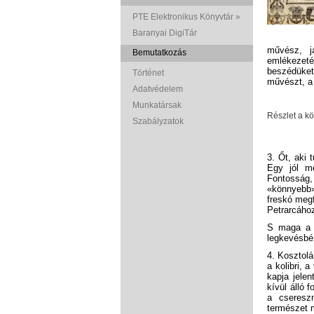
PTE Elektronikus Könyvtár »
Baranyai DigiTár
művész, j
Bemutatkozás
emlékezetéb
beszédüket
Történet
művészt, a 
Adatvédelem
Munkatársak
Részlet a k
Szabályzatok
3. Őt, aki
Egy jól m
Fontosság
«könnyebb»
freskó meg
Petrarcáho
S maga a t
legkevésbé
4. Kosztolá
a kolibri, 
kapja jelen
kívül álló 
a csereszn
természet 