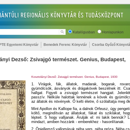
Katalógusban
Honlapunkon
PTE Egyetemi Könyvtár
Benedek Ferenc Könyvtár
Csorba Győző Könyvtá
ányi Dezső: Zsivajgó természet. Genius, Budapest,
Kosztolányi Dezső: Zsivajgó természet. Genius, Budapest, 1930
1. Virágok, fák, állatok, madarak, bogarak, rovaro
gyümölcsök, ásványok és drágakövek beszélnek itt. Cs
hallgat. Figyeli a zsivajgó természet hangjait. Jelen
passzív. Nélküle halottak lennének a kövek és gyümöl
az állatok és növények. Ő kelti életre, ő szólaltatja meg ők
Mint Apollon és Kalliope fia, a dalnok Orfeusz, úgy pengeti 
költő, megindítván az állatokat, fákat és sziklákat, ho
lépteit. S hogy valljanak. Árulják el: mi lakik bennük? 
mindazt, amiben hozzánk - emberekhez - hasonlítanak.
2. Önjellemző vallomásuk néha vers, néha próza. Néha cs