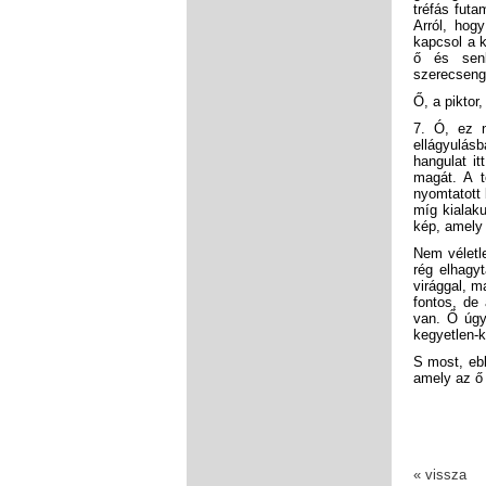
tréfás futa
Arról, hog
kapcsol a k
ő és senk
szerecseng
Ő, a piktor,
7. Ó, ez n
ellágyulás
hangulat it
magát. A t
nyomtatott 
míg kialaku
kép, amely 
Nem véletle
rég elhagyt
virággal, m
fontos, de
van. Ő úgy
kegyetlen-
S most, ebb
amely az ő 
« vissza