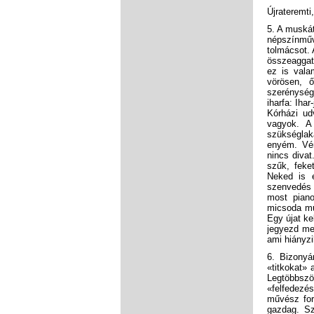
Újrateremti
5. A muskát
népszínműv
tolmácsot. 
összeaggat
ez is vala
vörösen, 
szerénység
iharfa: Iha
Kórházi ud
vagyok. A
szükséglak
enyém. Vér
nincs divat
szűk, feke
Neked is 
szenvedés a
most piano
micsoda mű
Egy újat k
jegyezd me
ami hiányzi
6. Bizonyá
«titkokat» 
Legtöbbször
«felfedezé
művész for
gazdag. Szi