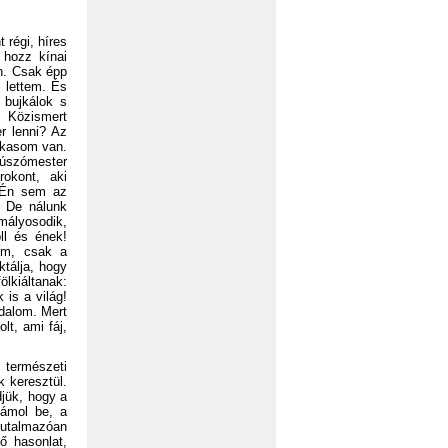
 régi, híres
 hozz kínai
an. Csak épp
 lettem. És
 bujkálok s
 Közismert
r lenni? Az
arkasom van.
 úszómester
okont, aki
. Én sem az
. De nálunk
omályosodik,
ll és ének!
om, csak a
ktálja, hogy
lkiáltanak:
is a világ!
dalom. Mert
t, ami fáj,
 természeti
k keresztül.
djük, hogy a
zámol be, a
jutalmazóan
tő hasonlat,