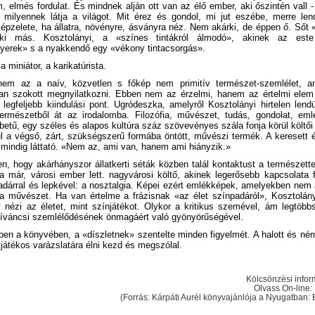
m, elmés fordulat. És mindnek alján ott van az élő ember, aki őszintén vall 
y milyennek látja a világot. Mit érez és gondol, mi jut eszébe, merre lend
épzelete, ha állatra, növényre, ásványra néz. Nem akárki, de éppen ő. Sőt
i más. Kosztolányi, a «színes tintákról álmodó», akinek az est
yerek» s a nyakkendő egy «vékony tintacsorgás».
 a miniátor, a karikatúrista.
em az a naív, közvetlen s főkép nem primitív természet-szemlélet, am
ban szokott megnyilatkozni. Ebben nem az érzelmi, hanem az értelmi elem
t legfeljebb kiindulási pont. Ugródeszka, amelyről Kosztolányi hirtelen lendül
ermészetből át az irodalomba. Filozófia, művészet, tudás, gondolat, emlé
betű, egy széles és alapos kultúra száz szövevényes szála fonja körül költői 
l a végső, zárt, szükségszerű formába öntött, művészi termék. A keresett 
mindig láttató. «Nem az, ami van, hanem ami hiányzik.»
n, hogy akárhányszor állatkerti séták közben talál kontaktust a természette
a már, városi ember lett. nagyvárosi költő, akinek legerősebb kapcsolata f
adárral és lepkével: a nosztalgia. Képei ezért emlékképek, amelyekben nem
 a művészet. Ha van értelme a frázisnak «az élet színpadáról», Kosztolány
 nézi az életet, mint színjátékot. Olykor a kritikus szemével, ám legtöbb
kíváncsi szemlélődésének önmagáért való gyönyörűségével.
en a könyvében, a «díszletnek» szentelte minden figyelmét. A halott és né
játékos varázslatára élni kezd és megszólal.
Kölcsönzési infor
Olvass On-line:
(Forrás: Kárpáti Aurél könyvajánlója a Nyugatban: