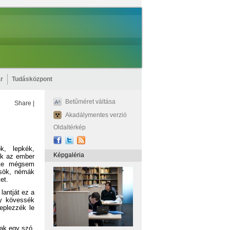
r
Tudásközpont
Betűméret váltása
Share
|
Akadálymentes verzió
Oldaltérkép
k, lepkék,
Képgaléria
ak az ember
léte mégsem
csök, némák
et.
lantját ez a
gy kövessék
Leplezzék le
ak egy szó,