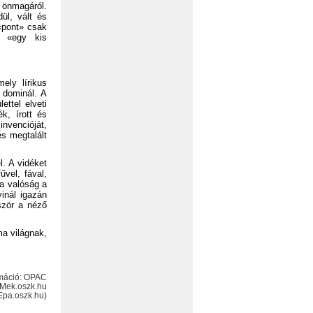
- önmagáról.
ül, vált és
 «pont» csak
e «egy kis
ely lírikus
 dominál. A
ettel elveti
k, írott és
invencióját,
és megtalált
l. A vidéket
űvel, fával,
 a valóság a
inál igazán
ször a néző
ma világnak,
máció:
OPAC
Mek.oszk.hu
Epa.oszk.hu
)