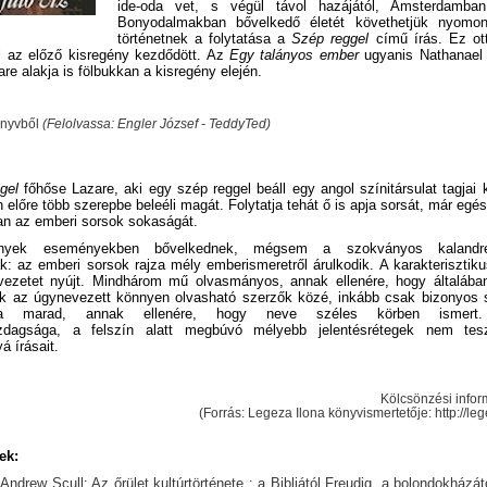
ide-oda vet, s végül távol hazájától, Amsterdamba
Bonyodalmakban bővelkedő életét követhetjük nyomo
történetnek a folytatása a
Szép reggel
című írás. Ez ott
ol az előző kisregény kezdődött. Az
Egy talányos ember
ugyanis Nathanael h
zare alakja is fölbukkan a kisregény elején.
önyvből
(Felolvassa: Engler József - TeddyTed)
gel
főhőse Lazare, aki egy szép reggel beáll egy angol színitársulat tagjai
 előre több szerepbe beleéli magát. Folytatja tehát ő is apja sorsát, már egés
an az emberi sorsok sokaságát.
ények eseményekben bővelkednek, mégsem a szokványos kalandre
k: az emberi sorsok rajza mély emberismeretről árulkodik. A karakterisztik
lvezetet nyújt. Mindhárom mű olvasmányos, annak ellenére, hogy általába
ik az úgynevezett könnyen olvasható szerzők közé, inkább csak bizonyos sz
ya marad, annak ellenére, hogy neve széles körben ismert. 
azdagsága, a felszín alatt megbúvó mélyebb jelentésrétegek nem tes
 írásait.
Kölcsönzési infor
(Forrás: Legeza Ilona könyvismertetője:
http://le
ek:
3
Andrew Scull: Az őrület kultúrtörténete : a Bibliától Freudig, a bolondokházá