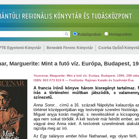
Katalógusban
Honlapunkon
PTE Egyetemi Könyvtár
Benedek Ferenc Könyvtár
Csorba Győző Könyvtá
ar, Marguerite: Mint a futó víz. Európa, Budapest, 1
Yourcenar, Marguerite: Mint a futó víz. Európa, Budapest, 1986, 288 olda
ISBN: 963 073 819 8 — Fordította: Raýman Katalin és Szathmári Éva
A francia írónő könyve három kisregényt tartalmaz.
írás a történelmi múltban játszódik, s valamenny
színezetű.
Anna Soror...
című a 16. századi Nápolyba kalauzolja az
történet középpontjában egy testvérpár szerelmi históriája 
Miguel anyja korán meghal, s nevelésükkel a kicsapongó
apa nem sokat törődik. A két testvér már felnőtt ember, a
vágyat érez Anna iránt. A testvérek szerelmének alakul
rajzolja meg az író.
Az
Egy talányos ember hőse
Nathanael, egy olyan férfi, 