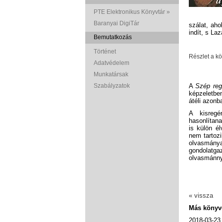
PTE Elektronikus Könyvtár »
Baranyai DigiTár
szálat, ah
indít, s La
Bemutatkozás
Történet
Részlet a k
Adatvédelem
Munkatársak
Szabályzatok
A
Szép reg
képzeletben
átéli azonb
A kisreg
hasonlítana
is külön é
nem tartoz
olvasmán
gondolatg
olvasmánnyá
« vissza
Más könyv
2018-03-2