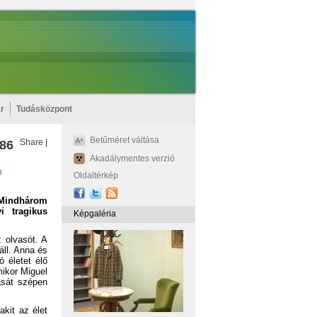
r
Tudásközpont
Betűméret váltása
Share
|
986
Akadálymentes verzió
l
Oldaltérkép
 Mindhárom
i tragikus
Képgaléria
 olvasót. A
áll. Anna és
 életet élő
mikor Miguel
ását szépen
akit az élet