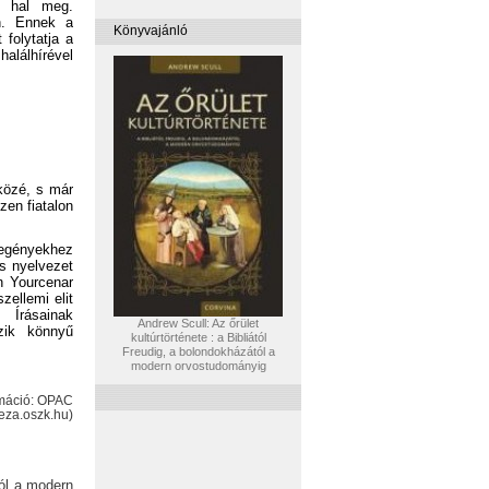
n hal meg.
n. Ennek a
Könyvajánló
 folytatja a
alálhírével
 közé, s már
zen fiatalon
gényekhez
us nyelvezet
n Yourcenar
ellemi elit
Írásainak
Andrew Scull: Az őrület
zik könnyű
kultúrtörténete : a Bibliától
Freudig, a bolondokházától a
modern orvostudományig
máció:
OPAC
geza.oszk.hu
)
tól a modern